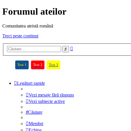
Forumul ateilor
Comunitatea ateistă română
Treci peste conţinut
Căutare
Căutare
avansată
(Opens a new tab)
(Opens a new tab)
(Opens a new tab)
Test 1
Test 2
Test 3
Legături rapide
Vezi mesaje fără răspuns
Vezi subiecte active
Căutare
Membri
Echipa