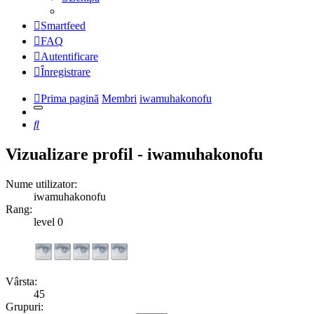
Smartfeed
FAQ
Autentificare
Înregistrare
Prima pagină
Membri
iwamuhakonofu
Căutare
Vizualizare profil - iwamuhakonofu
Nume utilizator:
iwamuhakonofu
Rang:
level 0
Vârsta:
45
Grupuri: