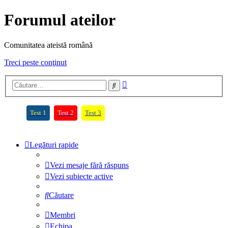
Forumul ateilor
Comunitatea ateistă română
Treci peste conţinut
Căutare
Căutare
avansată
(Opens a new tab)
(Opens a new tab)
(Opens a new tab)
Test 1
Test 2
Test 3
Legături rapide
Vezi mesaje fără răspuns
Vezi subiecte active
Căutare
Membri
Echipa