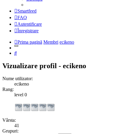
Smartfeed
FAQ
Autentificare
Înregistrare
Prima pagină
Membri
ecikeno
Căutare
Vizualizare profil - ecikeno
Nume utilizator:
ecikeno
Rang:
level 0
Vârsta:
41
Grupuri: