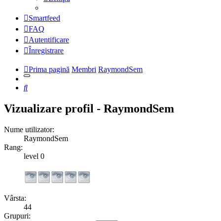
Smartfeed
FAQ
Autentificare
Înregistrare
Prima pagină
Membri
RaymondSem
Căutare
Vizualizare profil - RaymondSem
Nume utilizator:
RaymondSem
Rang:
level 0
Vârsta:
44
Grupuri: