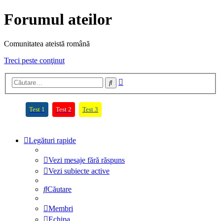
Forumul ateilor
Comunitatea ateistă română
Treci peste conţinut
Căutare
Căutare
avansată
(Opens a new tab)
(Opens a new tab)
(Opens a new tab)
Test 1
Test 2
Test 3
Legături rapide
Vezi mesaje fără răspuns
Vezi subiecte active
Căutare
Membri
Echipa