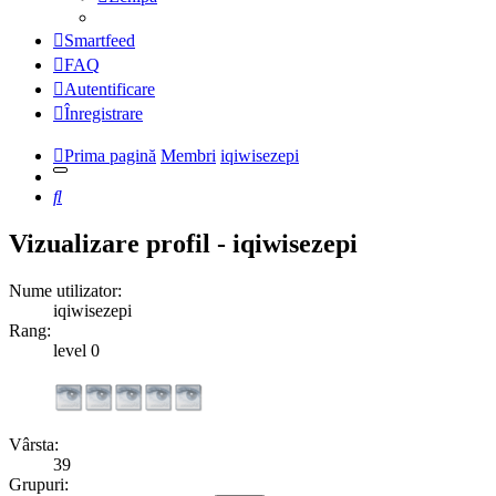
Smartfeed
FAQ
Autentificare
Înregistrare
Prima pagină
Membri
iqiwisezepi
Căutare
Vizualizare profil - iqiwisezepi
Nume utilizator:
iqiwisezepi
Rang:
level 0
Vârsta:
39
Grupuri: