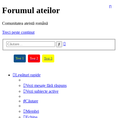
Forumul ateilor
Comunitatea ateistă română
Treci peste conţinut
Căutare
Căutare
avansată
(Opens a new tab)
(Opens a new tab)
(Opens a new tab)
Test 1
Test 2
Test 3
Legături rapide
Vezi mesaje fără răspuns
Vezi subiecte active
Căutare
Membri
Echipa