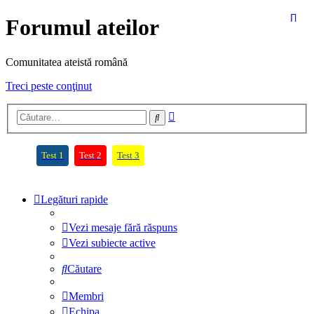
Forumul ateilor
Comunitatea ateistă română
Treci peste conţinut
Căutare
Căutare
avansată
(Opens a new tab)
(Opens a new tab)
(Opens a new tab)
Test 1
Test 2
Test 3
Legături rapide
Vezi mesaje fără răspuns
Vezi subiecte active
Căutare
Membri
Echipa