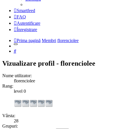
Smartfeed
FAQ
Autentificare
Înregistrare
Prima pagină
Membri
florenciolee
Căutare
Vizualizare profil - florenciolee
Nume utilizator:
florenciolee
Rang:
level 0
Vârsta:
28
Grupuri: