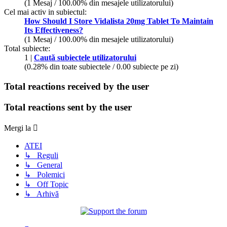
(1 Mesaj / 100.00% din mesajele utilizatorului)
Cel mai activ in subiectul:
How Should I Store Vidalista 20mg Tablet To Maintain
Its Effectiveness?
(1 Mesaj / 100.00% din mesajele utilizatorului)
Total subiecte:
1 |
Caută subiectele utilizatorului
(0.28% din toate subiectele / 0.00 subiecte pe zi)
Total reactions received by the user
Total reactions sent by the user
Mergi la
ATEI
↳ Reguli
↳ General
↳ Polemici
↳ Off Topic
↳ Arhivă