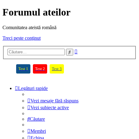
Forumul ateilor
Comunitatea ateistă română
Treci peste conţinut
Căutare
Căutare
avansată
(Opens a new tab)
(Opens a new tab)
(Opens a new tab)
Test 1
Test 2
Test 3
Legături rapide
Vezi mesaje fără răspuns
Vezi subiecte active
Căutare
Membri
Echipa