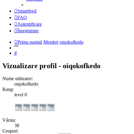
Smartfeed
FAQ
Autentificare
Înregistrare
Prima pagină
Membri
oiqokofkedo
Căutare
Vizualizare profil - oiqokofkedo
Nume utilizator:
oiqokofkedo
Rang:
level 0
Vârsta:
38
Grupuri: