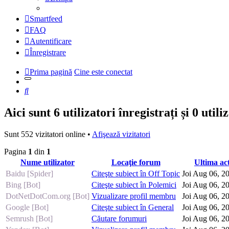
Smartfeed
FAQ
Autentificare
Înregistrare
Prima pagină
Cine este conectat
Căutare
Aici sunt 6 utilizatori înregistrați și 0 util
Sunt 552 vizitatori online •
Afişează vizitatori
Pagina
1
din
1
Nume utilizator
Locaţie forum
Ultima ac
Baidu [Spider]
Citeşte subiect în Off Topic
Joi Aug 06, 2
Bing [Bot]
Citeşte subiect în Polemici
Joi Aug 06, 2
DotNetDotCom.org [Bot]
Vizualizare profil membru
Joi Aug 06, 2
Google [Bot]
Citeşte subiect în General
Joi Aug 06, 2
Semrush [Bot]
Căutare forumuri
Joi Aug 06, 2