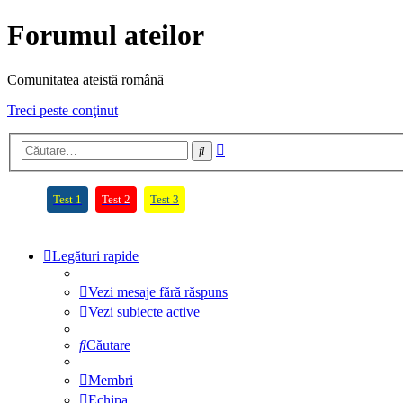
Forumul ateilor
Comunitatea ateistă română
Treci peste conţinut
Căutare
Căutare
avansată
(Opens a new tab)
(Opens a new tab)
(Opens a new tab)
Test 1
Test 2
Test 3
Legături rapide
Vezi mesaje fără răspuns
Vezi subiecte active
Căutare
Membri
Echipa