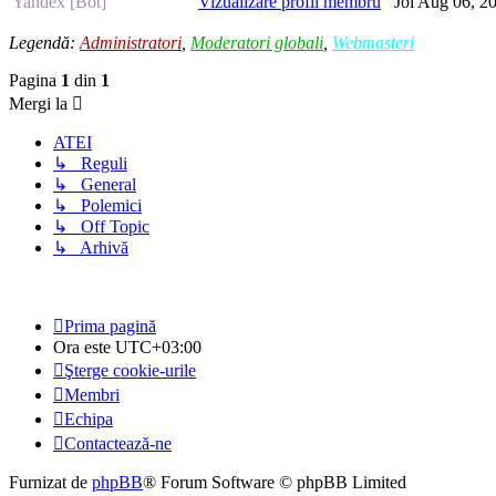
Yandex [Bot]
Vizualizare profil membru
Joi Aug 06, 2
Legendă:
Administratori
,
Moderatori globali
,
Webmasteri
Pagina
1
din
1
Mergi la
ATEI
↳ Reguli
↳ General
↳ Polemici
↳ Off Topic
↳ Arhivă
Prima pagină
Ora este
UTC+03:00
Şterge cookie-urile
Membri
Echipa
Contactează-ne
Furnizat de
phpBB
® Forum Software © phpBB Limited