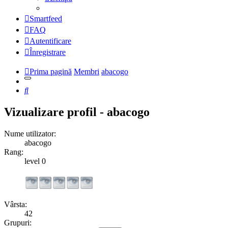
Smartfeed
FAQ
Autentificare
Înregistrare
Prima pagină
Membri
abacogo
Căutare
Vizualizare profil - abacogo
Nume utilizator:
abacogo
Rang:
level 0
Vârsta:
42
Grupuri: