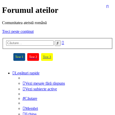
Forumul ateilor
Comunitatea ateistă română
Treci peste conţinut
Căutare
Căutare
avansată
(Opens a new tab)
(Opens a new tab)
(Opens a new tab)
Test 1
Test 2
Test 3
Legături rapide
Vezi mesaje fără răspuns
Vezi subiecte active
Căutare
Membri
Echipa