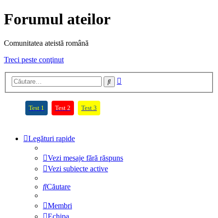
Forumul ateilor
Comunitatea ateistă română
Treci peste conţinut
Căutare
Căutare
avansată
(Opens a new tab)
(Opens a new tab)
(Opens a new tab)
Test 1
Test 2
Test 3
Legături rapide
Vezi mesaje fără răspuns
Vezi subiecte active
Căutare
Membri
Echipa