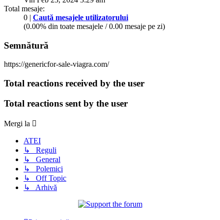
Total mesaje:
0 |
Caută mesajele utilizatorului
(0.00% din toate mesajele / 0.00 mesaje pe zi)
Semnătură
https://genericfor-sale-viagra.com/
Total reactions received by the user
Total reactions sent by the user
Mergi la
ATEI
↳ Reguli
↳ General
↳ Polemici
↳ Off Topic
↳ Arhivă