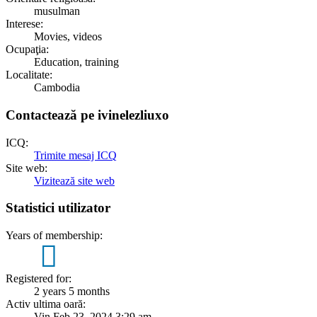
musulman
Interese:
Movies, videos
Ocupaţia:
Education, training
Localitate:
Cambodia
Contactează pe ivinelezliuxo
ICQ:
Trimite mesaj ICQ
Site web:
Vizitează site web
Statistici utilizator
Years of membership:
2
Registered for:
2 years 5 months
Activ ultima oară:
Vin Feb 23, 2024 3:29 am