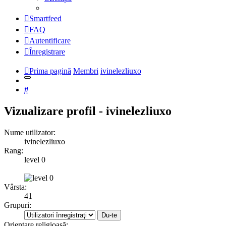
Smartfeed
FAQ
Autentificare
Înregistrare
Prima pagină
Membri
ivinelezliuxo
Căutare
Vizualizare profil - ivinelezliuxo
Nume utilizator:
ivinelezliuxo
Rang:
level 0
Vârsta:
41
Grupuri:
Orientare religioasă: