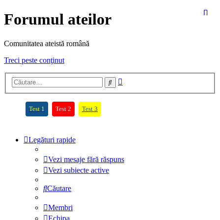
Forumul ateilor
Comunitatea ateistă română
Treci peste conţinut
Căutare
Căutare
avansată
(Opens a new tab)
(Opens a new tab)
(Opens a new tab)
Test 1
Test 2
Test 3
Legături rapide
Vezi mesaje fără răspuns
Vezi subiecte active
Căutare
Membri
Echipa