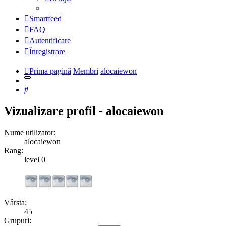
Smartfeed
FAQ
Autentificare
Înregistrare
Prima pagină
Membri
alocaiewon
Căutare
Vizualizare profil - alocaiewon
Nume utilizator:
alocaiewon
Rang:
level 0
Vârsta:
45
Grupuri: