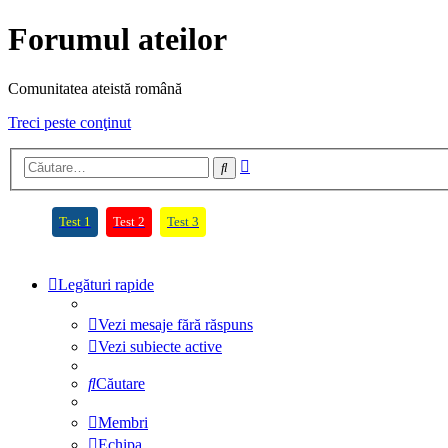
Forumul ateilor
Comunitatea ateistă română
Treci peste conţinut
Căutare
Căutare
avansată
(Opens a new tab)
(Opens a new tab)
(Opens a new tab)
Test 1
Test 2
Test 3
Legături rapide
Vezi mesaje fără răspuns
Vezi subiecte active
Căutare
Membri
Echipa