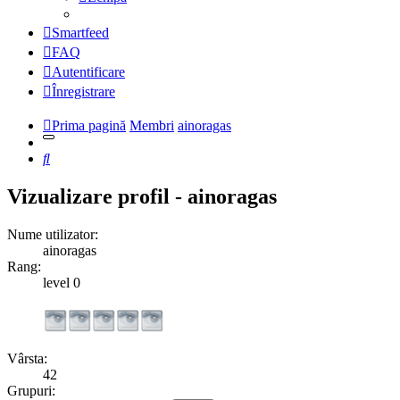
Smartfeed
FAQ
Autentificare
Înregistrare
Prima pagină
Membri
ainoragas
Căutare
Vizualizare profil - ainoragas
Nume utilizator:
ainoragas
Rang:
level 0
Vârsta:
42
Grupuri: