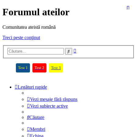
Forumul ateilor
Comunitatea ateistă română
Treci peste conţinut
Căutare
Căutare
avansată
(Opens a new tab)
(Opens a new tab)
(Opens a new tab)
Test 1
Test 2
Test 3
Legături rapide
Vezi mesaje fără răspuns
Vezi subiecte active
Căutare
Membri
Echipa