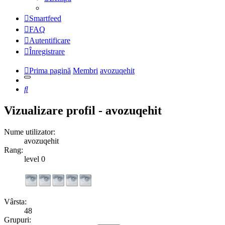
Smartfeed
FAQ
Autentificare
Înregistrare
Prima pagină
Membri
avozuqehit
Căutare
Vizualizare profil - avozuqehit
Nume utilizator:
avozuqehit
Rang:
level 0
Vârsta:
48
Grupuri: