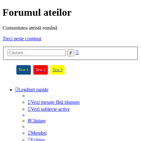
Forumul ateilor
Comunitatea ateistă română
Treci peste conţinut
Căutare
Căutare
avansată
(Opens a new tab)
(Opens a new tab)
(Opens a new tab)
Test 1
Test 2
Test 3
Legături rapide
Vezi mesaje fără răspuns
Vezi subiecte active
Căutare
Membri
Echipa