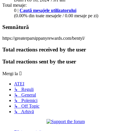
Total mesaje:
0 |
Caută mesajele utilizatorului
(0.00% din toate mesajele / 0.00 mesaje pe zi)
Semnătură
https://greaterparsippanyrewards.com/bentyl/
Total reactions received by the user
Total reactions sent by the user
Mergi la
ATEI
↳ Reguli
↳ General
↳ Polemici
↳ Off Topic
↳ Arhivă