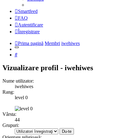
Smartfeed
FAQ
Autentificare
Înregistrare
Prima pagină
Membri
iwehiwes
Căutare
Vizualizare profil - iwehiwes
Nume utilizator:
iwehiwes
Rang:
level 0
Vârsta:
44
Grupuri:
Orientare religioasă: