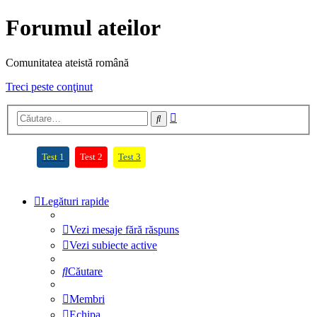
Forumul ateilor
Comunitatea ateistă română
Treci peste conţinut
Căutare
Căutare
avansată
(Opens a new tab)
(Opens a new tab)
(Opens a new tab)
Test 1
Test 2
Test 3
Legături rapide
Vezi mesaje fără răspuns
Vezi subiecte active
Căutare
Membri
Echipa