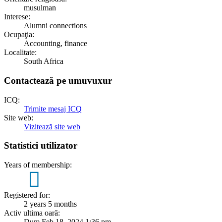
musulman
Interese:
Alumni connections
Ocupaţia:
Accounting, finance
Localitate:
South Africa
Contactează pe umuvuxur
ICQ:
Trimite mesaj ICQ
Site web:
Vizitează site web
Statistici utilizator
Years of membership:
2
Registered for:
2 years 5 months
Activ ultima oară:
Dum Feb 18, 2024 1:36 pm