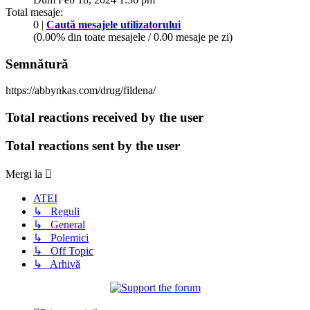
Total mesaje:
0 |
Caută mesajele utilizatorului
(0.00% din toate mesajele / 0.00 mesaje pe zi)
Semnătură
https://abbynkas.com/drug/fildena/
Total reactions received by the user
Total reactions sent by the user
Mergi la
ATEI
↳ Reguli
↳ General
↳ Polemici
↳ Off Topic
↳ Arhivă