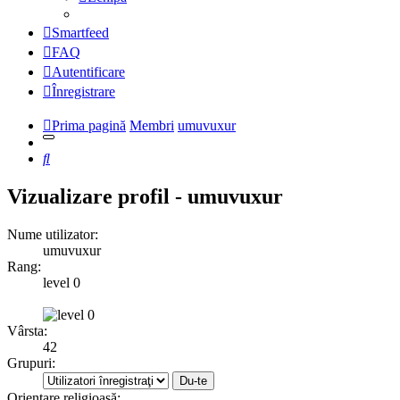
Smartfeed
FAQ
Autentificare
Înregistrare
Prima pagină
Membri
umuvuxur
Căutare
Vizualizare profil - umuvuxur
Nume utilizator:
umuvuxur
Rang:
level 0
Vârsta:
42
Grupuri:
Orientare religioasă: