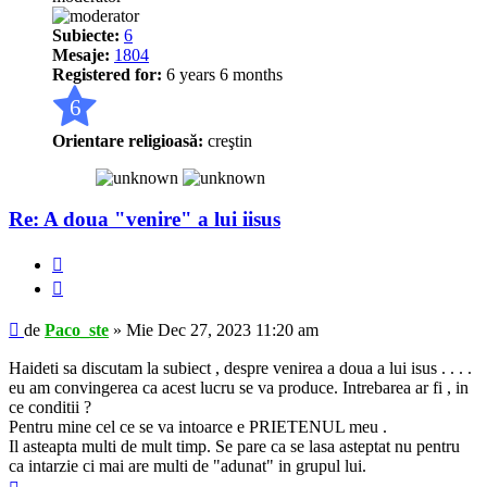
Subiecte:
6
Mesaje:
1804
Registered for:
6 years 6 months
6
Orientare religioasă:
creştin
Re: A doua "venire" a lui iisus
Raportează
Citează
Mesaj
de
Paco_ste
»
Mie Dec 27, 2023 11:20 am
Haideti sa discutam la subiect , despre venirea a doua a lui isus . . . .
eu am convingerea ca acest lucru se va produce. Intrebarea ar fi , in
ce conditii ?
Pentru mine cel ce se va intoarce e PRIETENUL meu .
Il asteapta multi de mult timp. Se pare ca se lasa asteptat nu pentru
ca intarzie ci mai are multi de "adunat" in grupul lui.
Sus