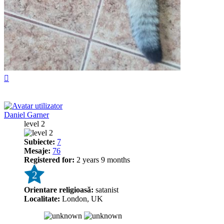
Sus
Daniel Garner
level 2
Subiecte:
7
Mesaje:
76
Registered for:
2 years 9 months
2
Orientare religioasă:
satanist
Localitate:
London, UK