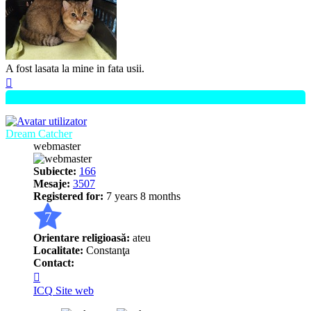
A fost lasata la mine in fata usii.
Sus
Dream Catcher
webmaster
Subiecte:
166
Mesaje:
3507
Registered for:
7 years 8 months
7
Orientare religioasă:
ateu
Localitate:
Constanţa
Contact:
Contactează
pe
ICQ
Site web
Dream