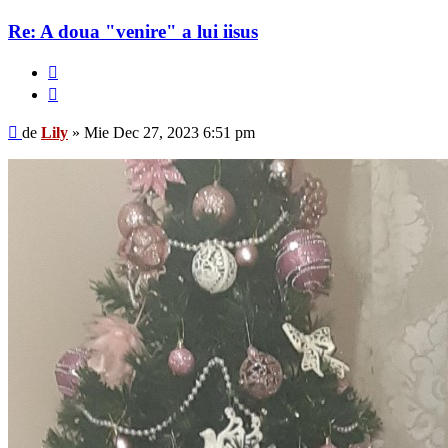
Re: A doua "venire" a lui iisus
Raportează
Citează
Mesaj
de
Lily
»
Mie Dec 27, 2023 6:51 pm