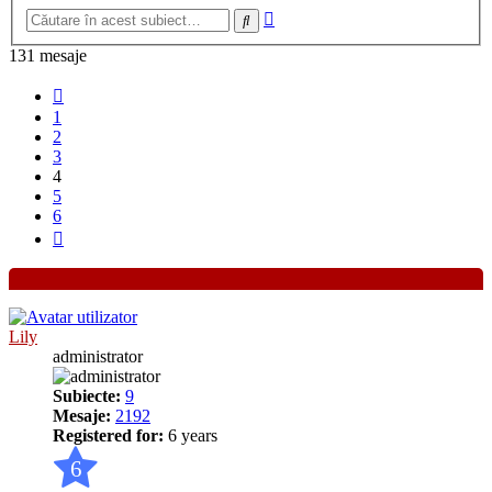
Căutare
Căutare
avansată
131 mesaje
Anterior
1
2
3
4
5
6
Următorul
Lily
administrator
Subiecte:
9
Mesaje:
2192
Registered for:
6 years
6