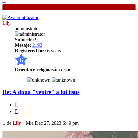
Lily
administrator
Subiecte:
9
Mesaje:
2192
Registered for:
6 years
6
Orientare religioasă:
creştin
Re: A doua "venire" a lui iisus
Raportează
Citează
Mesaj
de
Lily
»
Mie Dec 27, 2023 6:49 pm