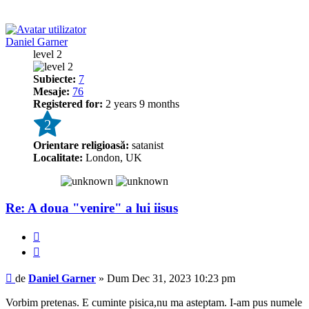
Daniel Garner
level 2
Subiecte:
7
Mesaje:
76
Registered for:
2 years 9 months
2
Orientare religioasă:
satanist
Localitate:
London, UK
Re: A doua "venire" a lui iisus
Raportează
Citează
Mesaj
de
Daniel Garner
»
Dum Dec 31, 2023 10:23 pm
Vorbim pretenas. E cuminte pisica,nu ma asteptam. I-am pus numele