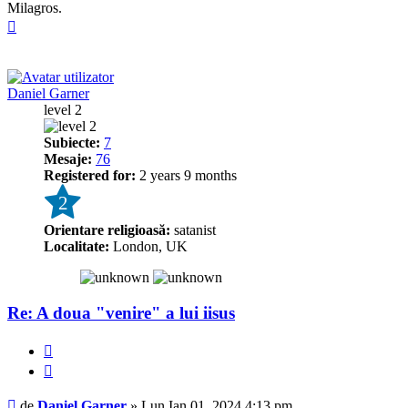
Milagros.
Sus
Daniel Garner
level 2
Subiecte:
7
Mesaje:
76
Registered for:
2 years 9 months
2
Orientare religioasă:
satanist
Localitate:
London, UK
Re: A doua "venire" a lui iisus
Raportează
Citează
Mesaj
de
Daniel Garner
»
Lun Ian 01, 2024 4:13 pm