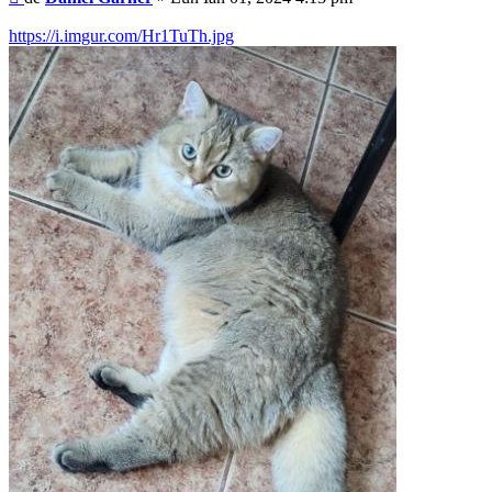
https://i.imgur.com/Hr1TuTh.jpg