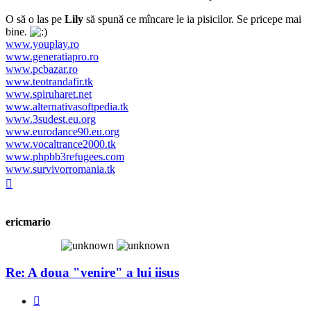
O să o las pe
Lily
să spună ce mîncare le ia pisicilor. Se pricepe mai
bine.
www.youplay.ro
www.generatiapro.ro
www.pcbazar.ro
www.teotrandafir.tk
www.spiruharet.net
www.alternativasoftpedia.tk
www.3sudest.eu.org
www.eurodance90.eu.org
www.vocaltrance2000.tk
www.phpbb3refugees.com
www.survivorromania.tk
Sus
ericmario
Re: A doua "venire" a lui iisus
Raportează