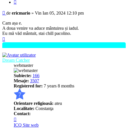
Citează
Mesaj
de
ericmario
»
Vin Ian 05, 2024 12:10 pm
Cam așa e.
A doua venire va aduce mântuirea și iadul.
Eu mă văd mântuit, stai chill pacolino.
Sus
Dream Catcher
webmaster
Subiecte:
166
Mesaje:
3507
Registered for:
7 years 8 months
7
Orientare religioasă:
ateu
Localitate:
Constanţa
Contact:
Contactează
pe
ICQ
Site web