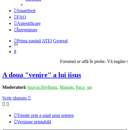
Smartfeed
FAQ
Autentificare
Înregistrare
Prima pagină
ATEI
General
Căutare
Forumul se află în probe. Vă rugăm să ne semnalați orice
A doua "venire" a lui iisus
Moderatori:
bozvaciSiylbaru
,
Manole
,
Paco_ste
Scrie răspuns
Trimite prin e-mail unui prieten
Versiune printabilă