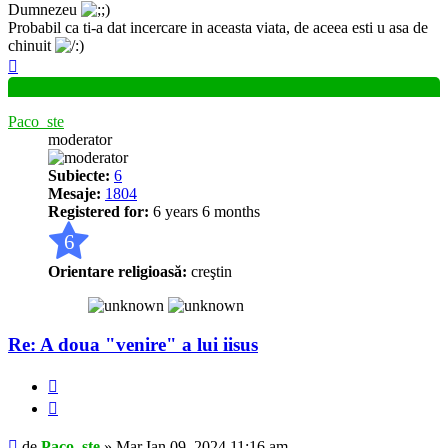
Dumnezeu
Probabil ca ti-a dat incercare in aceasta viata, de aceea esti u asa de
chinuit
Sus
Paco_ste
moderator
Subiecte:
6
Mesaje:
1804
Registered for:
6 years 6 months
6
Orientare religioasă:
creştin
Re: A doua "venire" a lui iisus
Raportează
Citează
Mesaj
de
Paco_ste
»
Mar Ian 09, 2024 11:16 am