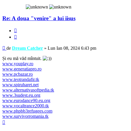
Dream
Catcher
Re: A doua "venire" a lui iisus
Raportează
Citează
Mesaj
de
Dream Catcher
»
Lun Ian 08, 2024 6:43 pm
Și eu mă văd mîntuit.
www.youplay.ro
www.generatiapro.ro
www.pcbazar.ro
www.teotrandafir.tk
www.spiruharet.net
www.alternativasoftpedia.tk
www.3sudest.eu.org
www.eurodance90.eu.org
www.vocaltrance2000.tk
www.phpbb3refugees.com
www.survivorromania.tk
Sus