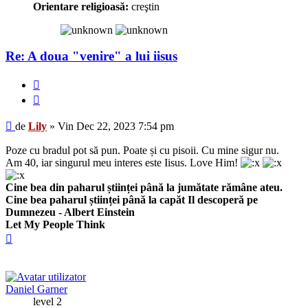
Orientare religioasă:
creştin
Re: A doua "venire" a lui iisus
Raportează
Citează
Mesaj
de
Lily
»
Vin Dec 22, 2023 7:54 pm
Poze cu bradul pot să pun. Poate și cu pisoii. Cu mine sigur nu.
Am 40, iar singurul meu interes este Iisus. Love Him!
Cine bea din paharul științei până la jumătate rămâne ateu.
Cine bea paharul științei până la capăt Il descoperă pe
Dumnezeu - Albert Einstein
Let My People Think
Sus
Daniel Garner
level 2