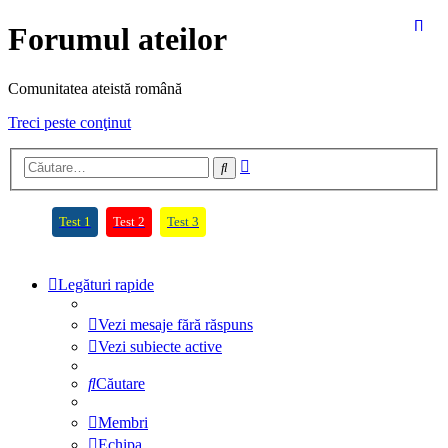
Forumul ateilor
Comunitatea ateistă română
Treci peste conţinut
Căutare
Căutare
avansată
(Opens a new tab)
(Opens a new tab)
(Opens a new tab)
Test 1
Test 2
Test 3
Legături rapide
Vezi mesaje fără răspuns
Vezi subiecte active
Căutare
Membri
Echipa