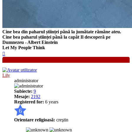
Cine bea din paharul științei până la jumătate rămâne ateu.
Cine bea paharul științei până la capăt Il descoperă pe
Dumnezeu - Albert Einstein
Let My People Think
Sus
Lily
administrator
Subiecte:
9
Mesaje:
2192
Registered for:
6 years
6
Orientare religioasă:
creştin