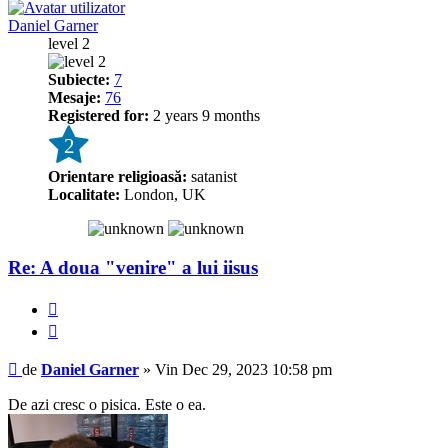
Daniel Garner
level 2
Subiecte:
7
Mesaje:
76
Registered for:
2 years 9 months
2
Orientare religioasă:
satanist
Localitate:
London, UK
Re: A doua "venire" a lui iisus
Raportează
Citează
Mesaj
de
Daniel Garner
»
Vin Dec 29, 2023 10:58 pm
De azi cresc o pisica. Este o ea.