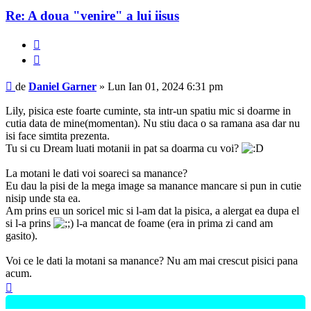
Re: A doua "venire" a lui iisus
Raportează
Citează
Mesaj
de
Daniel Garner
»
Lun Ian 01, 2024 6:31 pm
Lily, pisica este foarte cuminte, sta intr-un spatiu mic si doarme in
cutia data de mine(momentan). Nu stiu daca o sa ramana asa dar nu
isi face simtita prezenta.
Tu si cu Dream luati motanii in pat sa doarma cu voi?
La motani le dati voi soareci sa manance?
Eu dau la pisi de la mega image sa manance mancare si pun in cutie
nisip unde sta ea.
Am prins eu un soricel mic si l-am dat la pisica, a alergat ea dupa el
si l-a prins
l-a mancat de foame (era in prima zi cand am
gasito).
Voi ce le dati la motani sa manance? Nu am mai crescut pisici pana
acum.
Sus