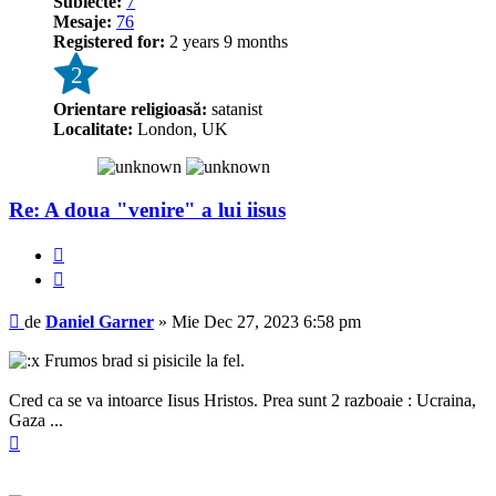
Subiecte:
7
Mesaje:
76
Registered for:
2 years 9 months
2
Orientare religioasă:
satanist
Localitate:
London, UK
Re: A doua "venire" a lui iisus
Raportează
Citează
Mesaj
de
Daniel Garner
»
Mie Dec 27, 2023 6:58 pm
Frumos brad si pisicile la fel.
Cred ca se va intoarce Iisus Hristos. Prea sunt 2 razboaie : Ucraina,
Gaza ...
Sus