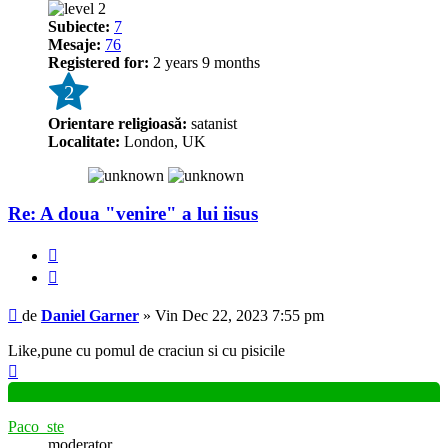
Subiecte:
7
Mesaje:
76
Registered for:
2 years 9 months
2
Orientare religioasă:
satanist
Localitate:
London, UK
Re: A doua "venire" a lui iisus
Raportează
Citează
Mesaj
de
Daniel Garner
»
Vin Dec 22, 2023 7:55 pm
Like,pune cu pomul de craciun si cu pisicile
Sus
Paco_ste
moderator