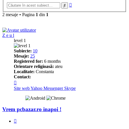
Căutare
Căutare
avansată
2 mesaje • Pagina
1
din
1
Z e u l
level 1
Subiecte:
10
Mesaje:
25
Registered for:
6 months
Orientare religioasă:
ateu
Localitate:
Constanta
Contact:
Contactează
pe
Site web
Yahoo Messenger
Skype
Z
e
u
l
Vrem pcbazar.ro inapoi !
Raportează