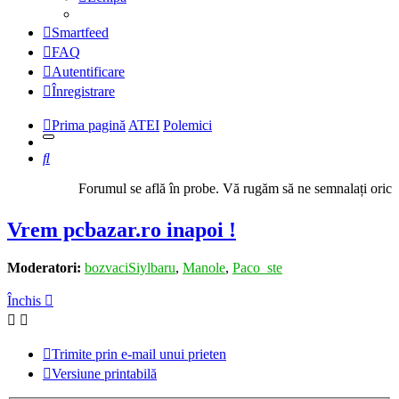
Smartfeed
FAQ
Autentificare
Înregistrare
Prima pagină
ATEI
Polemici
Căutare
Forumul se află în probe. Vă rugăm să ne semnalați orice pr
Vrem pcbazar.ro inapoi !
Moderatori:
bozvaciSiylbaru
,
Manole
,
Paco_ste
Închis
Trimite prin e-mail unui prieten
Versiune printabilă