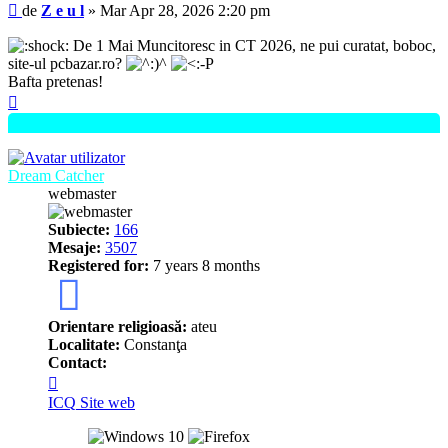
Mesaj
de
Z e u l
»
Mar Apr 28, 2026 2:20 pm
De 1 Mai Muncitoresc in CT 2026, ne pui curatat, boboc,
site-ul pcbazar.ro?
Bafta pretenas!
Sus
Dream Catcher
webmaster
Subiecte:
166
Mesaje:
3507
Registered for:
7 years 8 months
7
Orientare religioasă:
ateu
Localitate:
Constanţa
Contact:
Contactează
pe
ICQ
Site web
Dream
Catcher