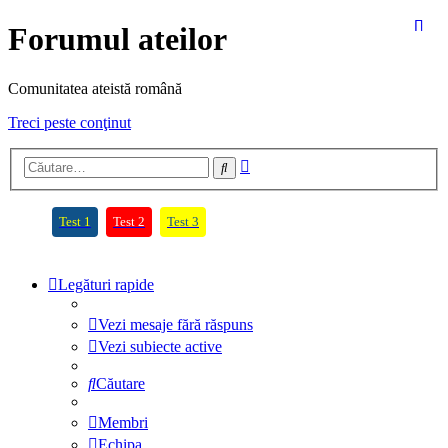
Forumul ateilor
Comunitatea ateistă română
Treci peste conţinut
Căutare
Căutare
avansată
(Opens a new tab)
(Opens a new tab)
(Opens a new tab)
Test 1
Test 2
Test 3
Legături rapide
Vezi mesaje fără răspuns
Vezi subiecte active
Căutare
Membri
Echipa