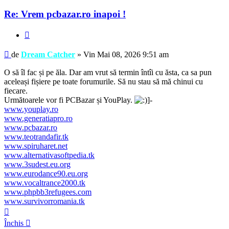
Re: Vrem pcbazar.ro inapoi !
Raportează
Mesaj
de
Dream Catcher
»
Vin Mai 08, 2026 9:51 am
O să îl fac și pe ăla. Dar am vrut să termin întîi cu ăsta, ca sa pun
aceleași fișiere pe toate forumurile. Să nu stau să mă chinui cu
fiecare.
Următoarele vor fi PCBazar și YouPlay.
www.youplay.ro
www.generatiapro.ro
www.pcbazar.ro
www.teotrandafir.tk
www.spiruharet.net
www.alternativasoftpedia.tk
www.3sudest.eu.org
www.eurodance90.eu.org
www.vocaltrance2000.tk
www.phpbb3refugees.com
www.survivorromania.tk
Sus
Închis