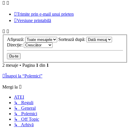
Trimite prin e-mail unui prieten
Versiune printabilă
Afişează:
Sortează după:
Direcție:
2 mesaje • Pagina
1
din
1
Înapoi la “Polemici”
Mergi la
ATEI
↳ Reguli
↳ General
↳ Polemici
↳ Off Topic
↳ Arhivă